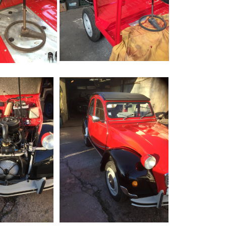
Peinture
 remplacés