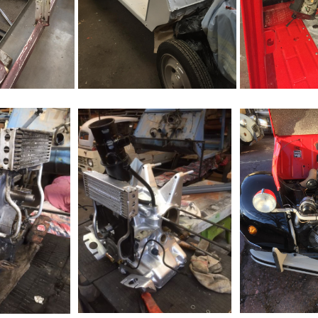
es planchers
Passage de l'apprêt
Planchers