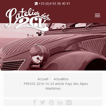
+33 (0)4 93 36 40 91
Tog
nav
Accueil
Actualites
PRESSE 2016-10-24 article Pays des Alpes
Maritimes