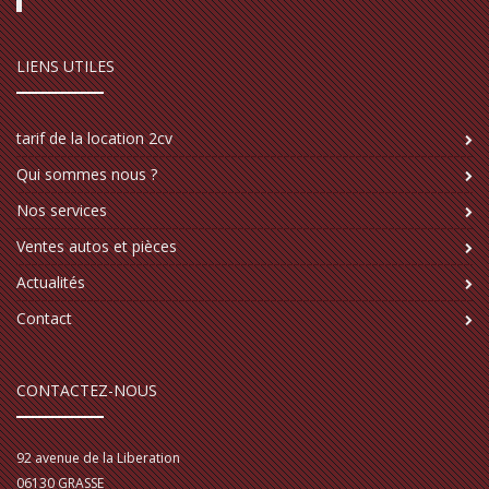
LIENS UTILES
tarif de la location 2cv
Qui sommes nous ?
Nos services
Ventes autos et pièces
Actualités
Contact
CONTACTEZ-NOUS
92 avenue de la Liberation
06130
GRASSE