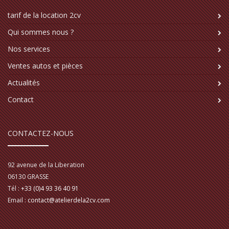
tarif de la location 2cv
Qui sommes nous ?
Nos services
Ventes autos et pièces
Actualités
Contact
CONTACTEZ-NOUS
92 avenue de la Liberation
06130
GRASSE
Tél :
+33 (0)4 93 36 40 91
Email :
contact@atelierdela2cv.com