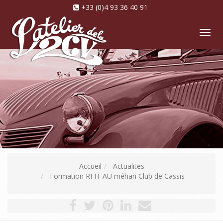
+33 (0)4 93 36 40 91
Tog
nav
Accueil
Actualites
Formation RFIT AU méhari Club de Cassis