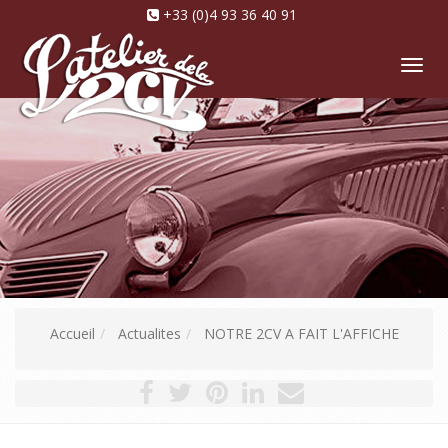
+33 (0)4 93 36 40 91
Tog
nav
Accueil
Actualites
NOTRE 2CV A FAIT L'AFFICHE