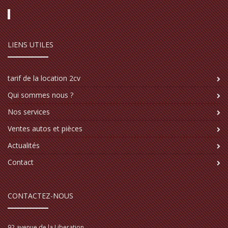
LIENS UTILES
tarif de la location 2cv
Qui sommes nous ?
Nos services
Ventes autos et pièces
Actualités
Contact
CONTACTEZ-NOUS
92 avenue de la Liberation