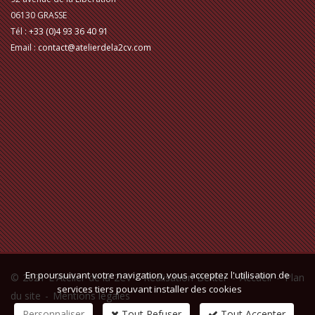
06130
GRASSE
Tél :
+33 (0)4 93 36 40 91
Email :
contact@atelierdela2cv.com
En poursuivant votre navigation, vous acceptez l'utilisation de
© 2021 L'Atelier de la 2CV -
Réalisation Bexter
-
Accueil
-
Plan
services tiers pouvant installer des cookies
du site
-
Mentions légales
Personnaliser
Tout Refuser
Tout Accepter