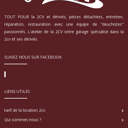
TOUT POUR la 2CV et dérivés, pièces détachées, entretien,
réparation, restauration avec une équipe de "deuchistes"
passionnés. L'atelier de la 2CV votre garage spécialisé dans la
2cv et ses dérivés.
SUIVEZ NOUS SUR FACEBOOK
LIENS UTILES
tarif de la location 2cv
Qui sommes nous ?