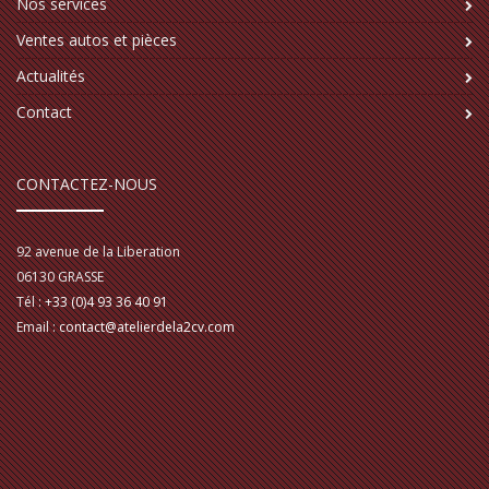
Nos services
Ventes autos et pièces
Actualités
Contact
CONTACTEZ-NOUS
92 avenue de la Liberation
06130
GRASSE
Tél :
+33 (0)4 93 36 40 91
Email :
contact@atelierdela2cv.com