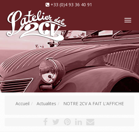
+33 (0)4 93 36 40 91
Tog
nav
Accueil
Actualites
NOTRE 2CV A FAIT L'AFFICHE